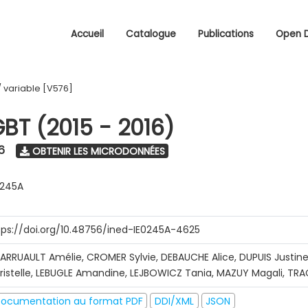
Accueil
Catalogue
Publications
Open 
/
variable [V576]
GBT (2015 - 2016)
6
OBTENIR LES MICRODONNÉES
0245A
tps://doi.org/10.48756/ined-IE0245A-4625
ARRUAULT Amélie, CROMER Sylvie, DEBAUCHE Alice, DUPUIS Justine
ristelle, LEBUGLE Amandine, LEJBOWICZ Tania, MAZUY Magali, T
ocumentation au format PDF
DDI/XML
JSON