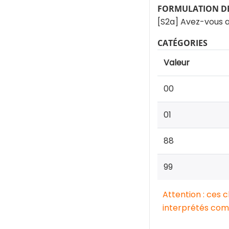
FORMULATION DE
[S2a] Avez-vous a
CATÉGORIES
Valeur
00
01
88
99
Attention : ces 
interprétés comm