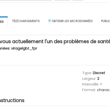
TÉLÉCHARGEMENTS
OBTENIR LES MICRODONNÉES
PUBLI
ÉES
vous actuellement l'un des problèmes de santé
nnées:
viragelgbt_fpr
Type:
Discret
Largeur:
2
Intervalle:
-
Format:
charac
nstructions