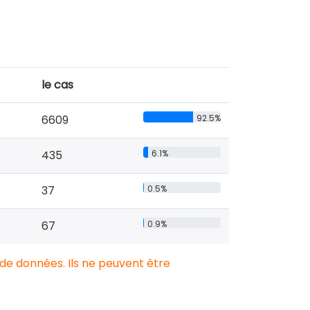
le cas
6609
92.5%
435
6.1%
37
0.5%
67
0.9%
 de données. Ils ne peuvent être
.