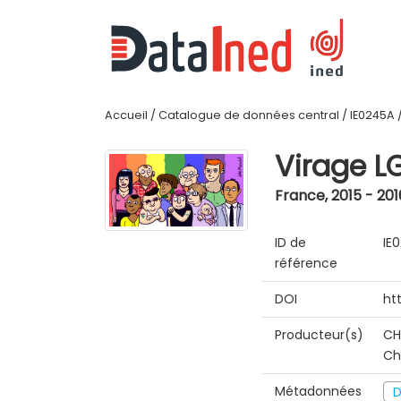
Accueil
/
Catalogue de données central
/
IE0245A
Virage L
France
,
2015 - 201
ID de
IE
référence
DOI
ht
Producteur(s)
CH
Ch
Métadonnées
D