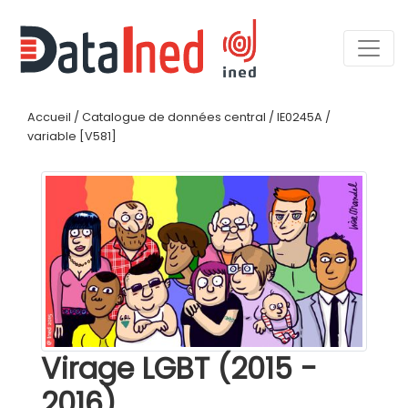
Accueil
/
Catalogue de données central
/
IE0245A
/
variable [V581]
Virage LGBT (2015 -
2016)