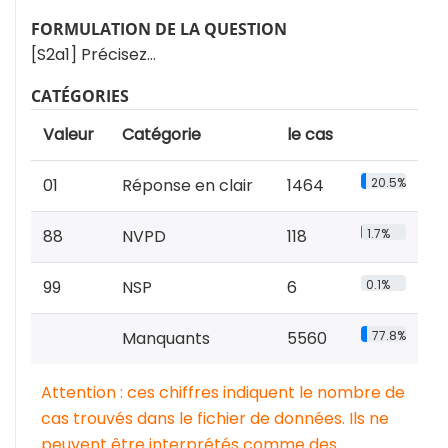
FORMULATION DE LA QUESTION
[S2a1] Précisez…
CATÉGORIES
Valeur
Catégorie
le cas
01
Réponse en clair
1464
20.5%
88
NVPD
118
1.7%
99
NSP
6
0.1%
Manquants
5560
77.8%
Attention : ces chiffres indiquent le nombre de
cas trouvés dans le fichier de données. Ils ne
peuvent être interprétés comme des