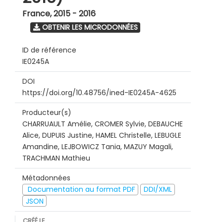
France
,
2015 - 2016
OBTENIR LES MICRODONNÉES
ID de référence
IE0245A
DOI
https://doi.org/10.48756/ined-IE0245A-4625
Producteur(s)
CHARRUAULT Amélie, CROMER Sylvie, DEBAUCHE
Alice, DUPUIS Justine, HAMEL Christelle, LEBUGLE
Amandine, LEJBOWICZ Tania, MAZUY Magali,
TRACHMAN Mathieu
Métadonnées
Documentation au format PDF
DDI/XML
JSON
CRÉÉ LE