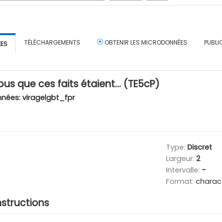
TÉLÉCHARGEMENTS
OBTENIR LES MICRODONNÉES
PUBLI
ÉES
vous que ces faits étaient… (TE5cP)
nnées:
viragelgbt_fpr
Type:
Discret
Largeur:
2
Intervalle:
-
Format:
charac
nstructions