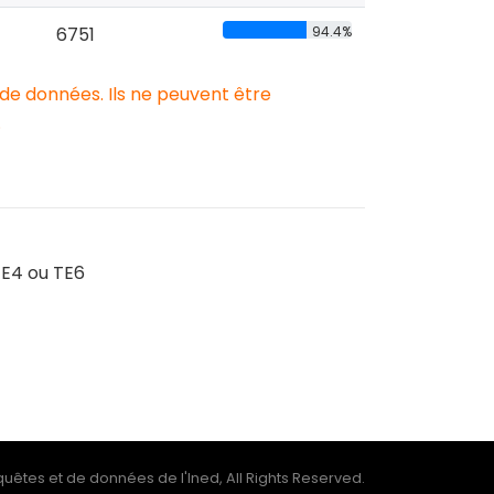
6751
94.4%
 de données. Ils ne peuvent être
.
 TE4 ou TE6
uêtes et de données de l'Ined, All Rights Reserved.