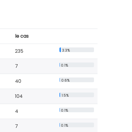
le cas
235
3.3%
7
0.1%
40
0.6%
104
1.5%
4
0.1%
7
0.1%