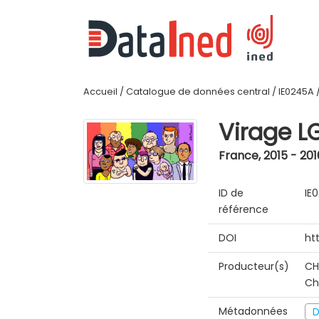
Accueil
/
Catalogue de données central
/
IE0245A
Virage L
France
,
2015 - 201
ID de
IE
référence
DOI
ht
Producteur(s)
CH
Ch
Métadonnées
D