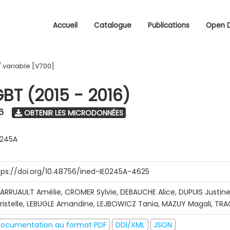
Accueil
Catalogue
Publications
Open 
/
variable [V700]
GBT (2015 - 2016)
6
OBTENIR LES MICRODONNÉES
0245A
tps://doi.org/10.48756/ined-IE0245A-4625
ARRUAULT Amélie, CROMER Sylvie, DEBAUCHE Alice, DUPUIS Justine
ristelle, LEBUGLE Amandine, LEJBOWICZ Tania, MAZUY Magali, T
ocumentation au format PDF
DDI/XML
JSON