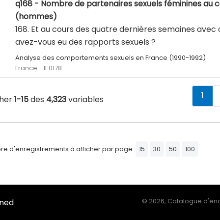
q168 - Nombre de partenaires sexuels féminines au 
(hommes)
168. Et au cours des quatre dernières semaines ave
avez-vous eu des rapports sexuels ?
Analyse des comportements sexuels en France (1990-1992)
France - IE0178
1
cher
1-15
des
4,323
variables
e d'enregistrements à afficher par page:
15
30
50
100
Ined
©
2026, Catalogue d'enq