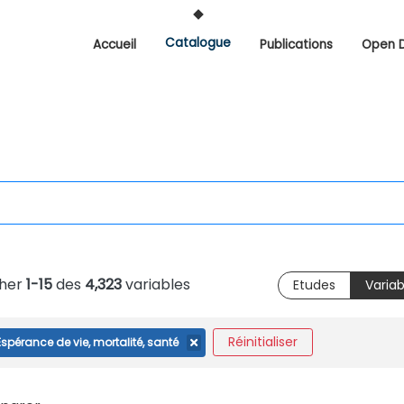
Catalogue
Accueil
Publications
Open 
cher
1-15
des
4,323
variables
Etudes
Variab
Réinitialiser
Espérance de vie, mortalité, santé