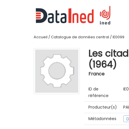
Accueil
/
Catalogue de données central
/
IE0099
Les citad
(1964)
France
ID de
IE
référence
Producteur(s)
PA
Métadonnées
D