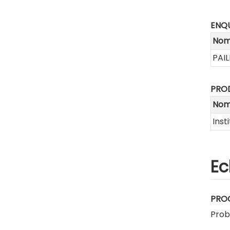
ENQU
No
PAIL
PRO
No
Inst
Ec
PRO
Proba