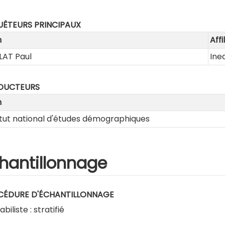
ÊTEURS PRINCIPAUX
m
Affi
LAT Paul
Ine
DUCTEURS
m
itut national d'études démographiques
hantillonnage
CÉDURE D'ÉCHANTILLONNAGE
biliste : stratifié