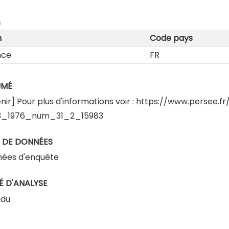
S
m
Code pays
nce
FR
UMÉ
nir] Pour plus d'informations voir :
https://www.persee.f
3_1976_num_31_2_15983
 DE DONNÉES
ées d'enquête
É D'ANALYSE
idu