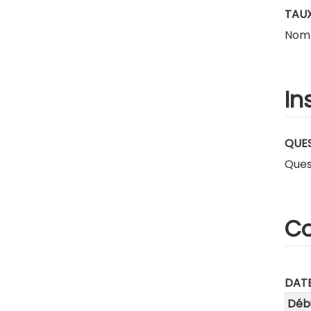
TAUX
Nombr
In
QUES
Ques
Co
DATE
Déb