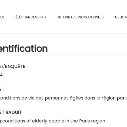
ÉES
TÉLÉCHARGEMENTS
OBTENIR LES MICRODONNÉES
PUBLIC
entification
E L'ENQUÊTE
34
E
conditions de vie des personnes âgées dans la région pari
E TRADUIT
g conditions of elderly people in the Paris region