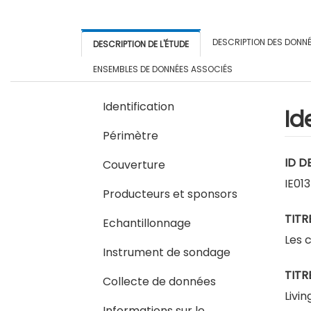
DESCRIPTION DES DONN
DESCRIPTION DE L'ÉTUDE
ENSEMBLES DE DONNÉES ASSOCIÉS
Identification
Id
Périmètre
ID D
Couverture
IE01
Producteurs et sponsors
TITR
Echantillonnage
Les 
Instrument de sondage
TITR
Collecte de données
Livin
Informations sur le