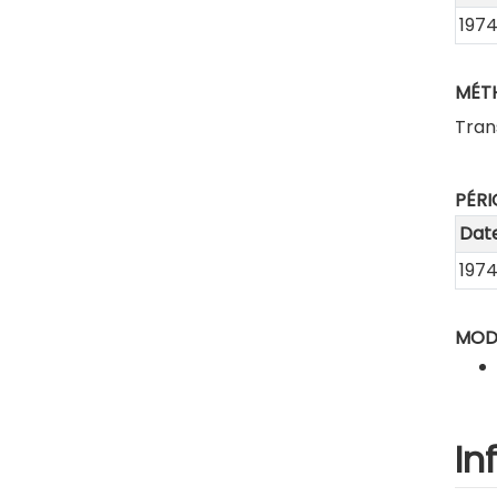
197
MÉT
Tran
PÉRI
Dat
197
MODE
In