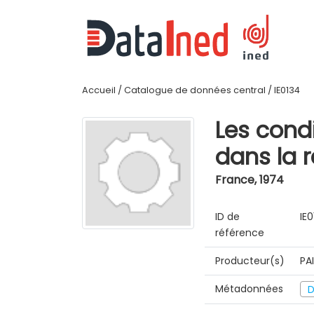
Accueil
/
Catalogue de données central
/
IE0134
Les cond
dans la r
France
,
1974
ID de
IE
référence
Producteur(s)
PA
Métadonnées
D