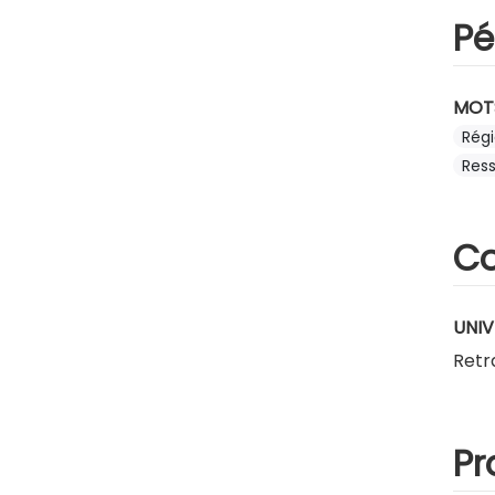
Pé
MOT
Régi
Res
Co
UNIV
Retr
Pr