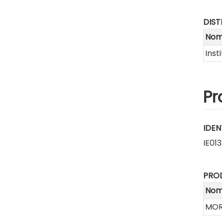
DIST
Nom 
Inst
Pr
IDEN
IE01
PRO
No
MOR