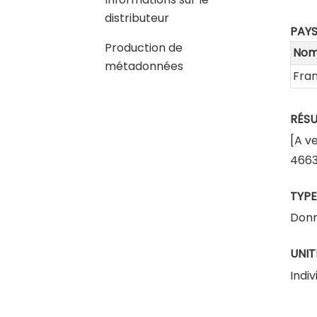
distributeur
PAY
Production de
No
métadonnées
Fra
RÉS
[A ve
466
TYPE
Donn
UNIT
Indiv