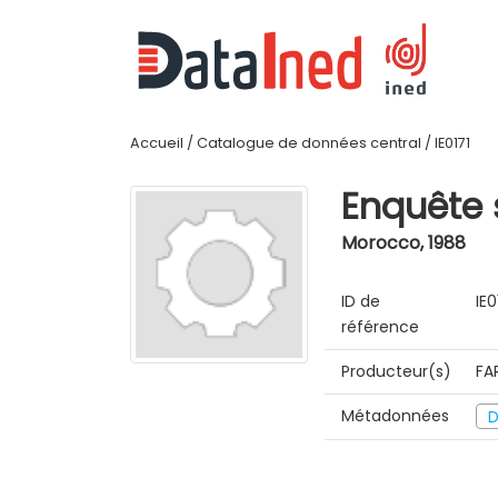
Accueil
/
Catalogue de données central
/
IE0171
Enquête 
Morocco
,
1988
ID de
IE0
référence
Producteur(s)
FA
Métadonnées
D