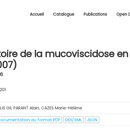
Accueil
Catalogue
Publications
Open 
oire de la mucoviscidose en
007)
06
0201
LLIS Gil, PARANT Alain, CAZES Marie-Hélène
ocumentation au format PDF
DDI/XML
JSON