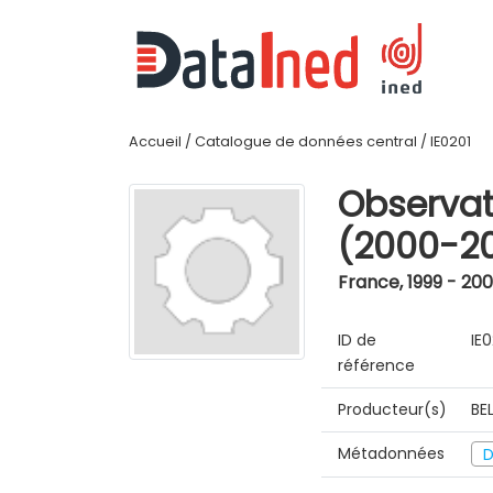
Accueil
/
Catalogue de données central
/
IE0201
Observat
(2000-2
France
,
1999 - 20
ID de
IE
référence
Producteur(s)
BE
Métadonnées
D