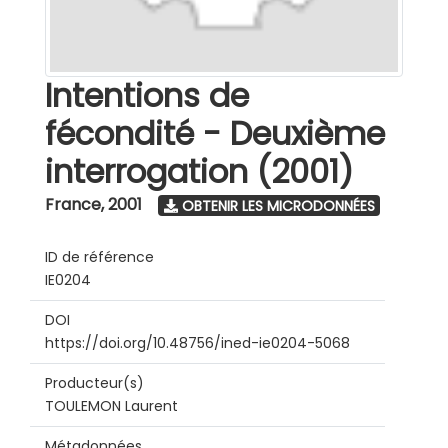
Intentions de
fécondité - Deuxième
interrogation (2001)
France
,
2001
OBTENIR LES MICRODONNÉES
ID de référence
IE0204
DOI
https://doi.org/10.48756/ined-ie0204-5068
Producteur(s)
TOULEMON Laurent
Métadonnées