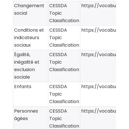
Changement
CESSDA
https://vocabularies
social
Topic
Classification
Conditions et
CESSDA
https://vocabularies
indicateurs
Topic
sociaux
Classification
Égalité,
CESSDA
https://vocabularies
inégalité et
Topic
exclusion
Classification
sociale
Enfants
CESSDA
https://vocabularies
Topic
Classification
Personnes
CESSDA
https://vocabularies
âgées
Topic
Classification