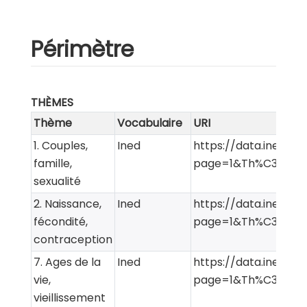
Périmètre
THÈMES
Thème
Vocabulaire
URI
1. Couples,
Ined
https://data.ined.fr
famille,
page=1&Th%C3%A8
sexualité
2. Naissance,
Ined
https://data.ined.fr
fécondité,
page=1&Th%C3%A8
contraception
7. Ages de la
Ined
https://data.ined.fr
vie,
page=1&Th%C3%A8
vieillissement