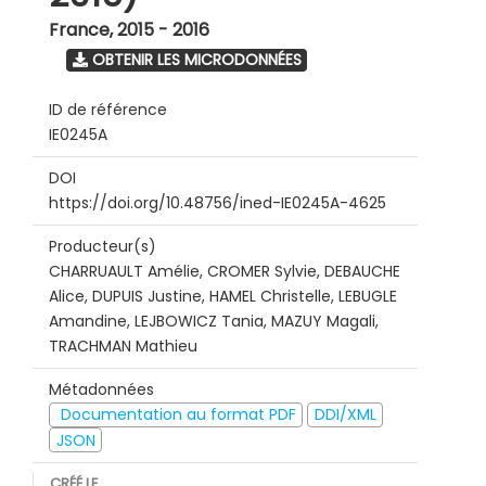
France
,
2015 - 2016
OBTENIR LES MICRODONNÉES
ID de référence
IE0245A
DOI
https://doi.org/10.48756/ined-IE0245A-4625
Producteur(s)
CHARRUAULT Amélie, CROMER Sylvie, DEBAUCHE
Alice, DUPUIS Justine, HAMEL Christelle, LEBUGLE
Amandine, LEJBOWICZ Tania, MAZUY Magali,
TRACHMAN Mathieu
Métadonnées
Documentation au format PDF
DDI/XML
JSON
CRÉÉ LE