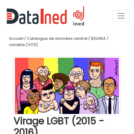
Accueil
/
Catalogue de données central
/
IE0245A
/
variable [V170]
Virage LGBT (2015 -
2016)