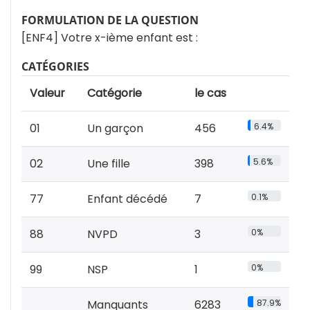
FORMULATION DE LA QUESTION
[ENF4] Votre x-ième enfant est :
CATÉGORIES
Valeur
Catégorie
le cas
01
Un garçon
456
6.4%
02
Une fille
398
5.6%
77
Enfant décédé
7
0.1%
88
NVPD
3
0%
99
NSP
1
0%
Manquants
6283
87.9%