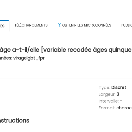
TÉLÉCHARGEMENTS
OBTENIR LES MICRODONNÉES
PUBLI
ÉES
âge a-t-il/elle [variable recodée âges quinq
nnées:
viragelgbt_fpr
Type:
Discret
Largeur:
3
Intervalle:
-
Format:
charac
nstructions