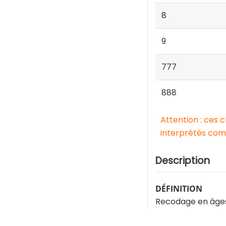
8
9
777
888
Attention : ces 
interprétés comm
Description
DÉFINITION
Recodage en âges