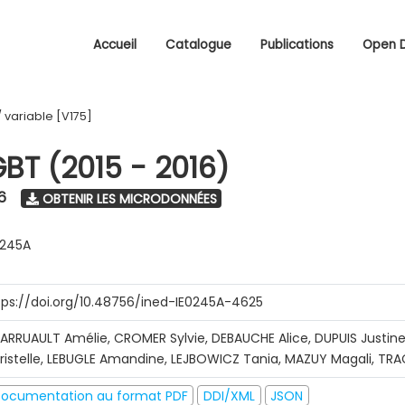
Accueil
Catalogue
Publications
Open 
/
variable [V175]
GBT (2015 - 2016)
6
OBTENIR LES MICRODONNÉES
0245A
tps://doi.org/10.48756/ined-IE0245A-4625
ARRUAULT Amélie, CROMER Sylvie, DEBAUCHE Alice, DUPUIS Justine
ristelle, LEBUGLE Amandine, LEJBOWICZ Tania, MAZUY Magali, T
ocumentation au format PDF
DDI/XML
JSON