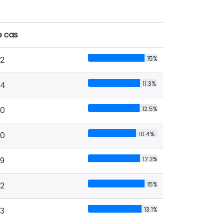
e cas
2
15%
54
11.3%
0
12.5%
0
10.4%
9
12.3%
2
15%
3
13.1%