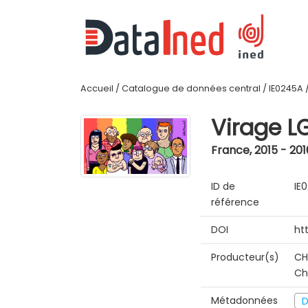
Accueil
/
Catalogue de données central
/
IE0245A
Virage L
France
,
2015 - 201
ID de
IE
référence
DOI
ht
Producteur(s)
CH
Ch
Métadonnées
D