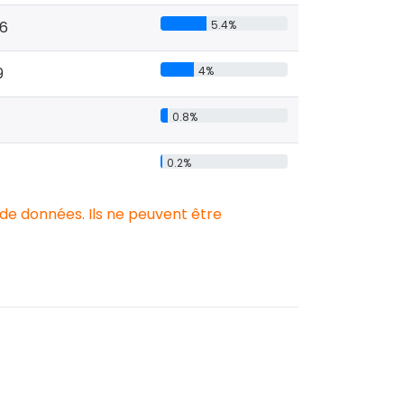
6
5.4%
9
4%
4
0.8%
0.2%
 de données. Ils ne peuvent être
.