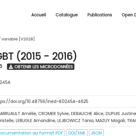
Accueil
Catalogue
Publications
Open 
/
variable [V2028]
GBT (2015 - 2016)
6
OBTENIR LES MICRODONNÉES
0245A
tps://doi.org/10.48756/ined-IE0245A-4625
ARRUAULT Amélie, CROMER Sylvie, DEBAUCHE Alice, DUPUIS Justine
ristelle, LEBUGLE Amandine, LEJBOWICZ Tania, MAZUY Magali, T
ocumentation au format PDF
DDI/XML
JSON