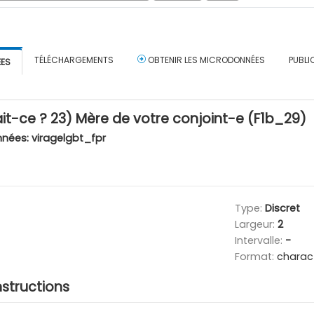
TÉLÉCHARGEMENTS
OBTENIR LES MICRODONNÉES
PUBLI
ÉES
ait-ce ? 23) Mère de votre conjoint-e (F1b_29)
nnées:
viragelgbt_fpr
Type:
Discret
Largeur:
2
Intervalle:
-
Format:
charac
nstructions