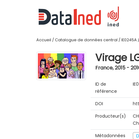
Accueil
/
Catalogue de données central
/
IE0245A
Virage L
France
,
2015 - 201
ID de
IE
référence
DOI
ht
Producteur(s)
CH
Ch
Métadonnées
D