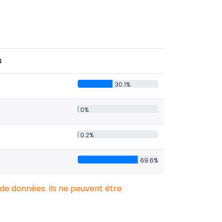
s
30.1%
0%
0.2%
69.6%
 de données. Ils ne peuvent être
.