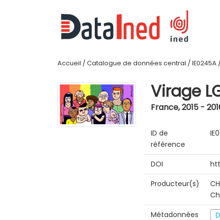
Accueil
/
Catalogue de données central
/
IE0245A
Virage L
France
,
2015 - 201
ID de
IE
référence
DOI
ht
Producteur(s)
CH
Ch
Métadonnées
D