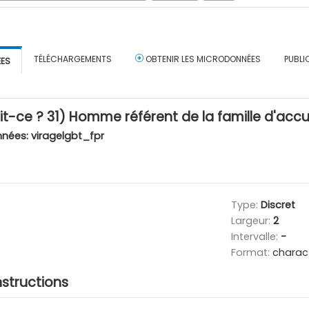
TÉLÉCHARGEMENTS
OBTENIR LES MICRODONNÉES
PUBLI
ÉES
ait-ce ? 31) Homme référent de la famille d'accu
nnées:
viragelgbt_fpr
Type:
Discret
Largeur:
2
Intervalle:
-
Format:
charac
nstructions