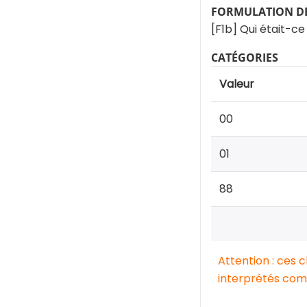
FORMULATION DE
[F1b] Qui était-ce
CATÉGORIES
Valeur
00
01
88
Attention : ces 
interprétés comm