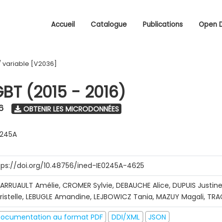
Accueil
Catalogue
Publications
Open 
/
variable [V2036]
GBT (2015 - 2016)
6
OBTENIR LES MICRODONNÉES
0245A
tps://doi.org/10.48756/ined-IE0245A-4625
ARRUAULT Amélie, CROMER Sylvie, DEBAUCHE Alice, DUPUIS Justine
ristelle, LEBUGLE Amandine, LEJBOWICZ Tania, MAZUY Magali, T
ocumentation au format PDF
DDI/XML
JSON