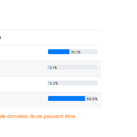
s
30.1%
0.1%
0.2%
69.6%
 de données. Ils ne peuvent être
.