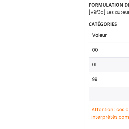
FORMULATION DE
[V9f3c] Les auteur
CATÉGORIES
Valeur
00
01
99
Attention : ces 
interprétés comm