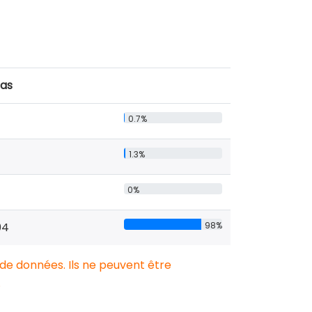
cas
0.7%
1.3%
0%
04
98%
 de données. Ils ne peuvent être
.