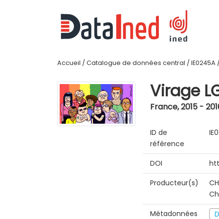
Accueil
/
Catalogue de données central
/
IE0245A
Virage L
France
,
2015 - 201
ID de
IE
référence
DOI
ht
Producteur(s)
CH
Ch
Métadonnées
D