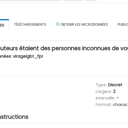
TÉLÉCHARGEMENTS
OBTENIR LES MICRODONNÉES
PUBLI
ÉES
auteurs étaient des personnes inconnues de v
nnées:
viragelgbt_fpr
Type:
Discret
Largeur:
2
Intervalle:
-
Format:
charac
nstructions