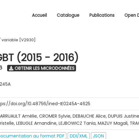
Accueil
Catalogue
Publications
Open 
/
variable [V2930]
GBT (2015 - 2016)
6
OBTENIR LES MICRODONNÉES
0245A
tps://doi.org/10.48756/ined-IE0245A-4625
ARRUAULT Amélie, CROMER Sylvie, DEBAUCHE Alice, DUPUIS Justine
ristelle, LEBUGLE Amandine, LEJBOWICZ Tania, MAZUY Magali, T
ocumentation au format PDF
DDI/XML
JSON