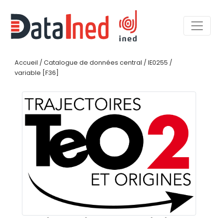
Accueil
/
Catalogue de données central
/
IE0255
/
variable [F36]