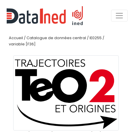
Accueil
/
Catalogue de données central
/
IE0255
/
variable [F36]