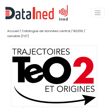
Accueil
/
Catalogue de données central
/
IE0255
/
variable [F37]