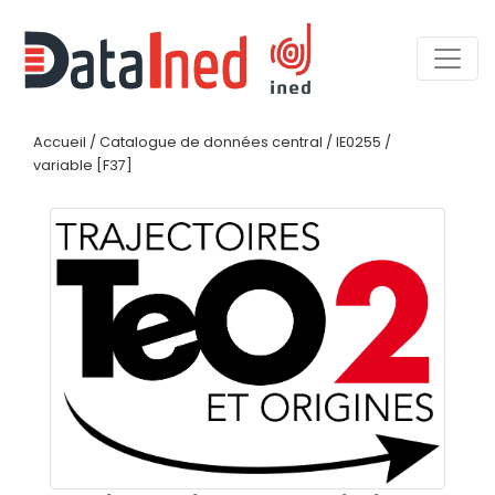
Accueil
/
Catalogue de données central
/
IE0255
/
variable [F37]