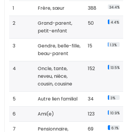
1
Frère, sœur
388
34.4%
2
Grand-parent,
50
4.4%
petit-enfant
3
Gendre, belle-fille,
15
1.3%
beau-parent
4
Oncle, tante,
152
13.5%
neveu, nièce,
cousin, cousine
5
Autre lien familial
34
3%
6
Ami(e)
123
10.9%
7
Pensionnaire,
69
6.1%