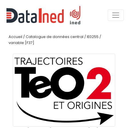
Accueil
/
Catalogue de données central
/
IE0255
/
variable [F37]