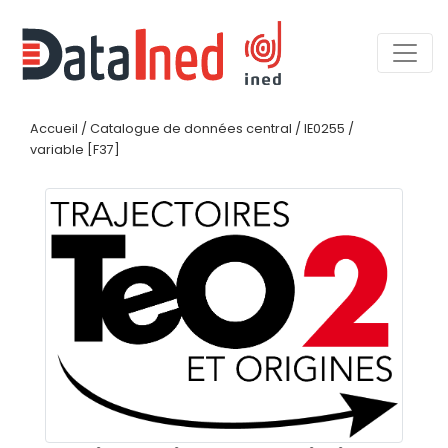
Accueil
/
Catalogue de données central
/
IE0255
/
variable [F37]