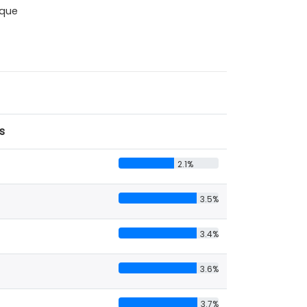
que
s
2.1%
3.5%
3.4%
3.6%
3.7%