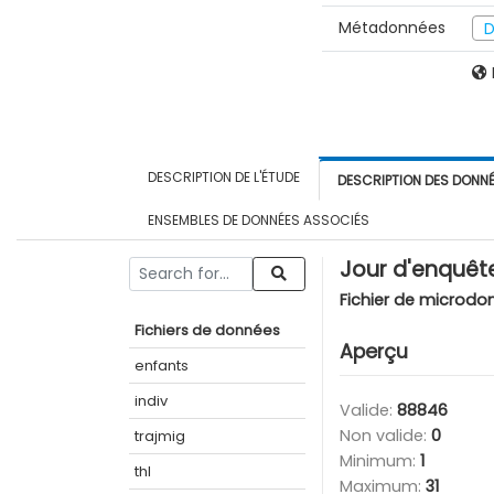
Métadonnées
D
DESCRIPTION DE L'ÉTUDE
DESCRIPTION DES DONN
ENSEMBLES DE DONNÉES ASSOCIÉS
Jour d'enquêt
Fichier de microdo
Fichiers de données
Aperçu
enfants
indiv
Valide:
88846
Non valide:
0
trajmig
Minimum:
1
thl
Maximum:
31