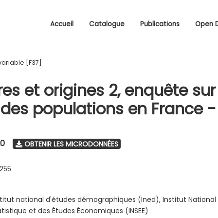
Accueil
Catalogue
Publications
Open 
variable [F37]
res et origines 2, enquête sur
é des populations en France -
20
OBTENIR LES MICRODONNÉES
0255
stitut national d'études démographiques (Ined), Institut National 
atistique et des Études Économiques (INSEE)