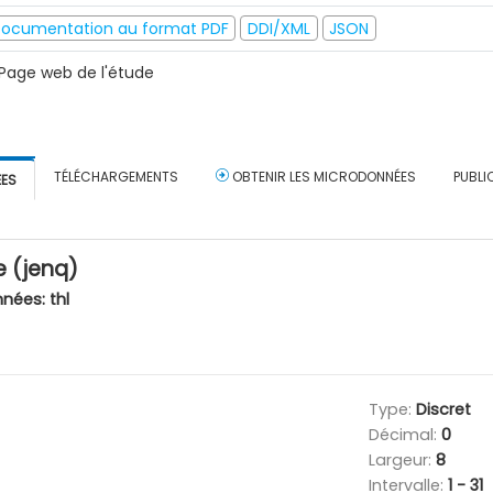
ocumentation au format PDF
DDI/XML
JSON
Page web de l'étude
TÉLÉCHARGEMENTS
OBTENIR LES MICRODONNÉES
PUBLI
ÉES
e (jenq)
nnées:
thl
Type:
Discret
Décimal:
0
Largeur:
8
Intervalle:
1 - 31