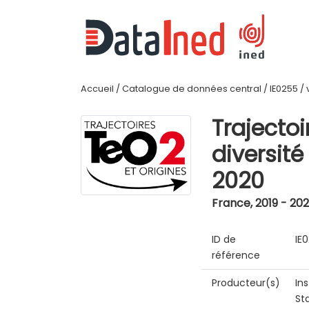
Accueil
/
Catalogue de données central
/
IE0255
/
Trajectoi
diversit
2020
France
,
2019 - 20
ID de
IE
référence
Producteur(s)
In
St