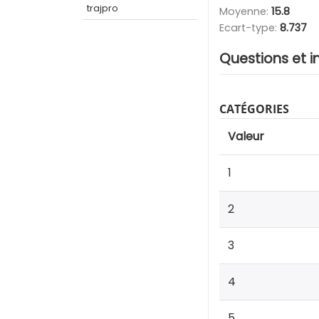
trajpro
Moyenne:
15.8
Ecart-type:
8.737
Questions et i
CATÉGORIES
Valeur
1
2
3
4
5