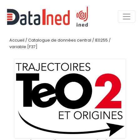
Accueil
/
Catalogue de données central
/
IE0255
/
variable [F37]