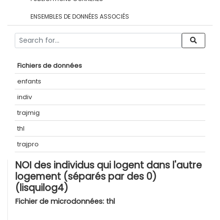
ENSEMBLES DE DONNÉES ASSOCIÉS
Fichiers de données
enfants
indiv
trajmig
thl
trajpro
NOI des individus qui logent dans l'autre
logement (séparés par des 0)
(lisquilog4)
Fichier de microdonnées:
thl