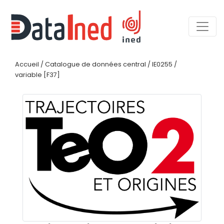
Accueil
/
Catalogue de données central
/
IE0255
/
variable [F37]