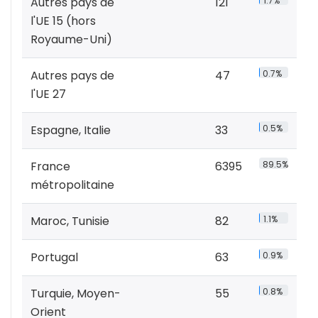
Autres pays de
121
1.7%
l'UE 15 (hors
Royaume-Uni)
Autres pays de
47
0.7%
l'UE 27
Espagne, Italie
33
0.5%
France
6395
89.5%
métropolitaine
Maroc, Tunisie
82
1.1%
Portugal
63
0.9%
Turquie, Moyen-
55
0.8%
Orient