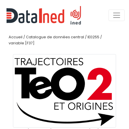
Accueil
/
Catalogue de données central
/
IE0255
/
variable [F37]