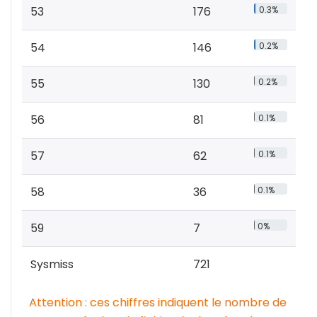
53
176
0.3%
54
146
0.2%
55
130
0.2%
56
81
0.1%
57
62
0.1%
58
36
0.1%
59
7
0%
Sysmiss
721
Attention : ces chiffres indiquent le nombre de