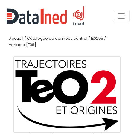
Accueil
/
Catalogue de données central
/
IE0255
/
variable [F38]