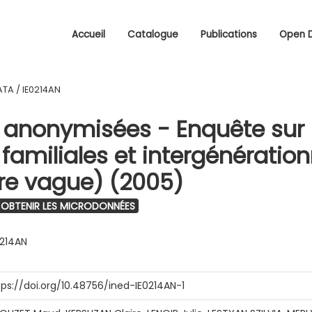
Accueil
Catalogue
Publications
Open 
ATA
/
IE0214AN
anonymisées - Enquête sur 
 familiales et intergénération
ère vague) (2005)
OBTENIR LES MICRODONNÉES
0214AN
tps://doi.org/10.48756/ined-IE0214AN-1