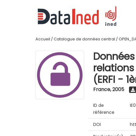
Accueil
/
Catalogue de données central
/
OPEN_D
Données 
relations
(ERFI - 1
France
,
2005
ID de
IE
référence
DOI
ht