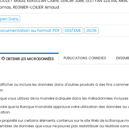
OUZET Maud, KERSUZAN Claire, LENOIR Julie, LESTYAN SZILVIA, MER
omas, REGNIER-LOILIER Arnaud
pen Data
ocumentation au format PDF
DDI/XML
JSON
PUBLICATIONS CONNEXES
ENSEMB
OBTENIR LES MICRODONNÉES
er, afficher ou inclure les données dans d'autres produits à des fins comm
us.
s que vous utilisez de la manière indiquée dans les métadonnées incluses
ndre que la Banque mondiale approuve votre utilisation des données ou u
sation.
de propriété sur certains éléments contenus sur le site Web de la Banque 
mbles de données que vous ne pouvez pas redistribuer ou réutiliser sans