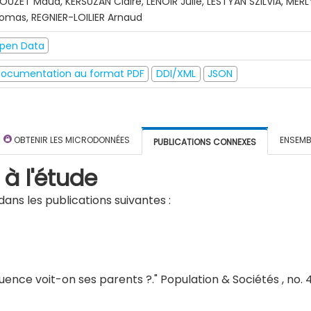
OUZET Maud, KERSUZAN Claire, LENOIR Julie, LESTYAN SZILVIA, MER
omas, REGNIER-LOILIER Arnaud
pen Data
ocumentation au format PDF
DDI/XML
JSON
OBTENIR LES MICRODONNÉES
ENSEMB
PUBLICATIONS CONNEXES
 à l'étude
ans les publications suivantes :
quence voit-on ses parents ?
."
Population & Sociétés , no. 