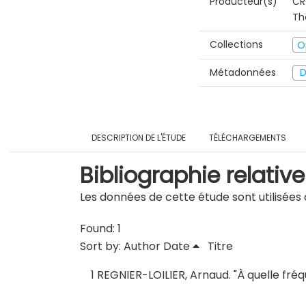
Producteur(s)
CR
Th
Collections
O
Métadonnées
D
DESCRIPTION DE L'ÉTUDE
TÉLÉCHARGEMENTS
Bibliographie relative
Les données de cette étude sont utilisées d
Found: 1
Sort by:
Author
Date
Titre
1
REGNIER-LOILIER, Arnaud.
"
À quelle fré