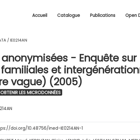
Accueil
Catalogue
Publications
Open 
ATA
/
IE0214AN
anonymisées - Enquête sur 
 familiales et intergénération
ère vague) (2005)
OBTENIR LES MICRODONNÉES
0214AN
tps://doi.org/10.48756/ined-IE0214AN-1