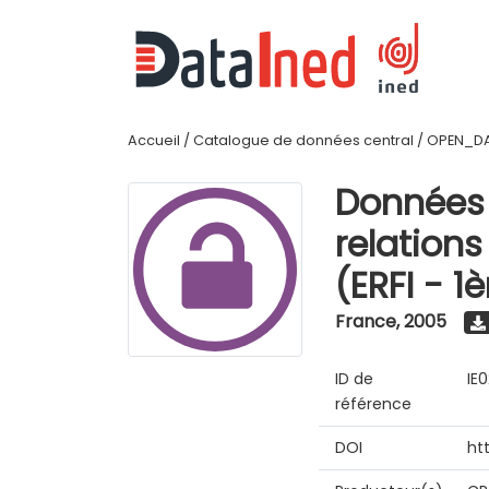
Accueil
/
Catalogue de données central
/
OPEN_D
Données 
relations
(ERFI - 1
France
,
2005
ID de
IE
référence
DOI
ht