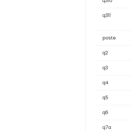
q310
q311
poste
q2
q3
q4
q5
q6
q7a