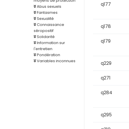
moyens de protection
q177
Abus sexuels
Fantasmes
Sexualité
Connaissance
q178
séropositif
Solidarité
q179
Information sur
l'entretien
Pondération
Variables inconnues
q229
q271
q284
q295