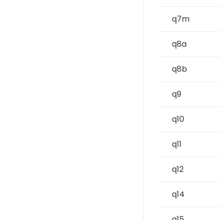
q7m
q8a
q8b
q9
q10
q11
q12
q14
q15