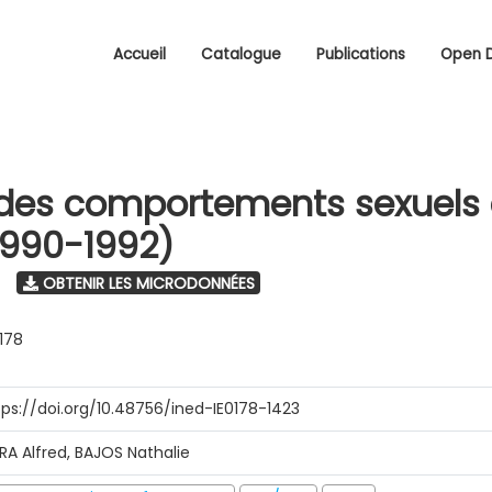
Accueil
Catalogue
Publications
Open 
des comportements sexuels
1990-1992)
OBTENIR LES MICRODONNÉES
0178
tps://doi.org/10.48756/ined-IE0178-1423
IRA Alfred, BAJOS Nathalie