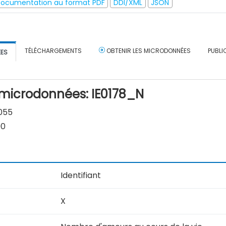
ocumentation au format PDF
DDI/XML
JSON
TÉLÉCHARGEMENTS
OBTENIR LES MICRODONNÉES
PUBLI
ÉES
 microdonnées: IE0178_N
055
00
Identifiant
X