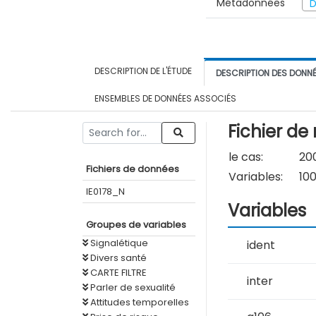
Métadonnées
D
DESCRIPTION DE L'ÉTUDE
DESCRIPTION DES DONN
ENSEMBLES DE DONNÉES ASSOCIÉS
Fichier de
le cas:
20
Fichiers de données
Variables:
10
IE0178_N
Variables
Groupes de variables
Signalétique
ident
Divers santé
CARTE FILTRE
inter
Parler de sexualité
Attitudes temporelles