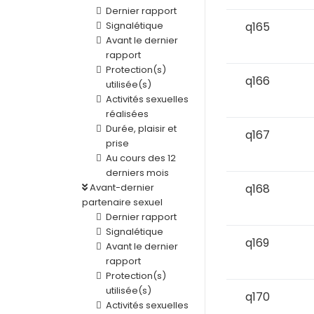
Dernier rapport
Signalétique
q165
Avant le dernier
rapport
Protection(s)
q166
utilisée(s)
Activités sexuelles
réalisées
Durée, plaisir et
q167
prise
Au cours des 12
derniers mois
Avant-dernier
q168
partenaire sexuel
Dernier rapport
Signalétique
q169
Avant le dernier
rapport
Protection(s)
utilisée(s)
q170
Activités sexuelles