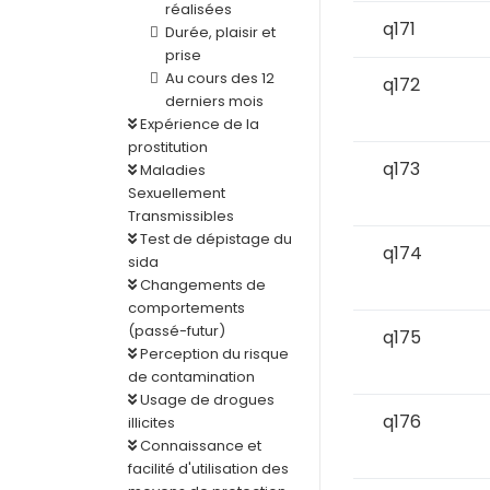
réalisées
q171
Durée, plaisir et
prise
Au cours des 12
q172
derniers mois
Expérience de la
prostitution
q173
Maladies
Sexuellement
Transmissibles
Test de dépistage du
q174
sida
Changements de
comportements
(passé-futur)
q175
Perception du risque
de contamination
Usage de drogues
q176
illicites
Connaissance et
facilité d'utilisation des