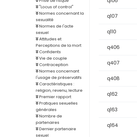
q106
Prise de risque
"Locus of control"
Normes concernant la
q107
sexualité
Normes de l'acte
q110
sexuel
Attitudes et
Perceptions de la mort
q406
Confidents
Vie de couple
q407
Contraception
Normes concernant
l'usage de préservatifs
q408
Caractéristiques :
religion, revenu, lecture
q162
Premier rapport
Pratiques sexuelles
q163
générales
Nombre de
partenaires
q164
Dernier partenaire
sexuel