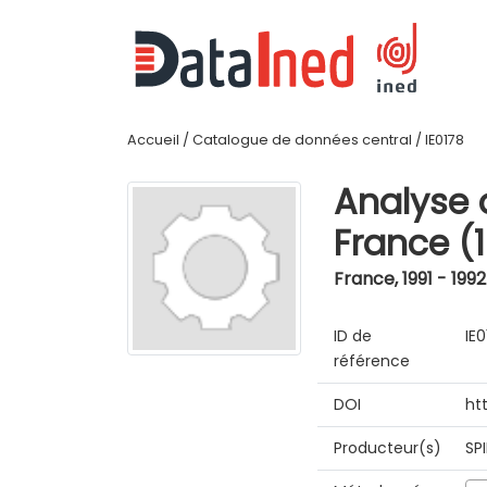
Accueil
/
Catalogue de données central
/
IE0178
Analyse 
France (
France
,
1991 - 1992
ID de
IE
référence
DOI
ht
Producteur(s)
SP