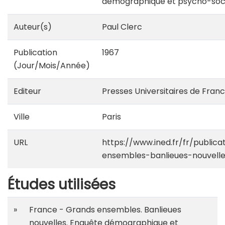
démographique et psycho-soci
Auteur(s)
Paul Clerc
Publication
1967
(Jour/Mois/Année)
Editeur
Presses Universitaires de Fran
Ville
Paris
URL
https://www.ined.fr/fr/publica
ensembles-banlieues-nouvelle
Études utilisées
»
France - Grands ensembles. Banlieues
nouvelles. Enquête démographique et