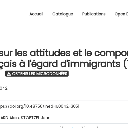
Accueil
Catalogue
Publications
Open 
sur les attitudes et le comp
çais à l'égard d'immigrants (
1
OBTENIR LES MICRODONNÉES
0042
tps://doi.org/10.48756/ined-IE0042-3051
RARD Alain, STOETZEL Jean