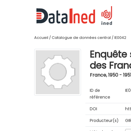
Accueil
/
Catalogue de données central
/
IE0042
Enquête 
des Fran
France
,
1950 - 195
ID de
IE
référence
DOI
ht
Producteur(s)
GI