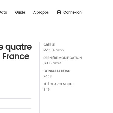
Data
Guide
A propos
Connexion
e quatre
CRÉÉ LE
Mar 04, 2022
n France
DERNIÈRE MODIFICATION
Jul 15, 2024
CONSULTATIONS
7448
TÉLÉCHARGEMENTS
349