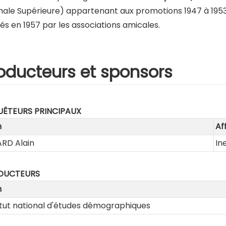
ale Supérieure) appartenant aux promotions 1947 à 1953 i
iés en 1957 par les associations amicales.
oducteurs et sponsors
ÊTEURS PRINCIPAUX
m
Aff
RD Alain
In
DUCTEURS
m
itut national d'études démographiques