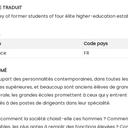
E TRADUIT
ey of former students of four élite higher-education esta
S
m
Code pays
nce
FR
UMÉ
lupart des personnalités contemporaines, dans toutes les
es supérieures, et beaucoup sont anciens élèves de grand
rale, les grandes écoles promettent à ceux qui y entrent u
ès à des postes de dirigeants dans leur spécialité.
 comment la société choisit-elle ces hommes ? Comment 
bles, les plus aptes à remplir des fonctions élevées ? 