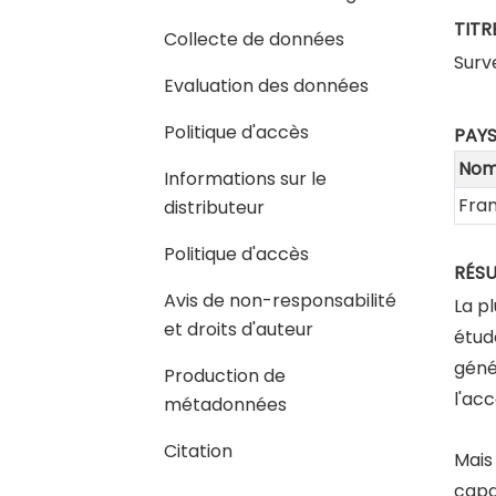
TITR
Collecte de données
Surv
Evaluation des données
Politique d'accès
PAY
No
Informations sur le
Fra
distributeur
Politique d'accès
RÉS
Avis de non-responsabilité
La p
et droits d'auteur
étud
géné
Production de
l'acc
métadonnées
Citation
Mais
capa