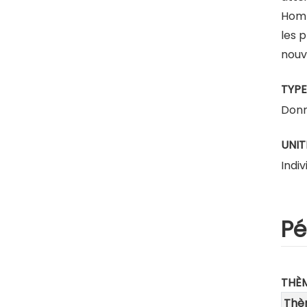
Homm
les p
nouv
TYPE
Donn
UNIT
Indiv
Pé
THÈ
Thè