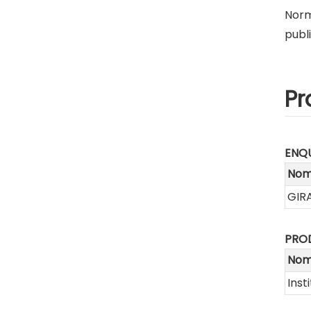
Norm
publ
Pr
ENQU
No
GIRA
PRO
No
Inst