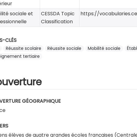
rieur
lité sociale et
CESSDA Topic
https://vocabularies.c
essionnelle
Classification
S-CLÉS
Réussite scolaire
Réussite sociale
Mobilité sociale
Étab
ignement tertiaire
uverture
VERTURE GÉOGRAPHIQUE
ce
ERS
ens élèves de quatre grandes écoles françaises (Centrale