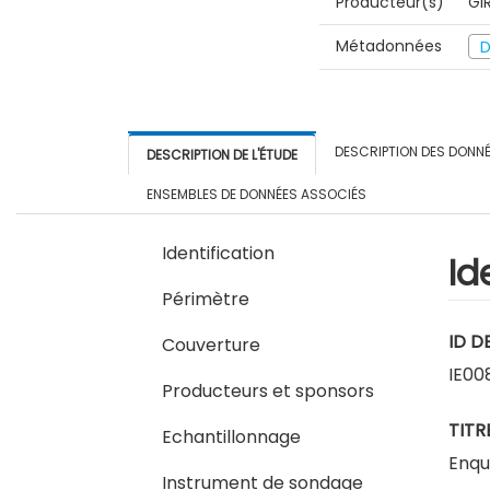
Producteur(s)
GI
Métadonnées
D
DESCRIPTION DES DONN
DESCRIPTION DE L'ÉTUDE
ENSEMBLES DE DONNÉES ASSOCIÉS
Identification
Id
Périmètre
ID D
Couverture
IE00
Producteurs et sponsors
TITR
Echantillonnage
Enqu
Instrument de sondage