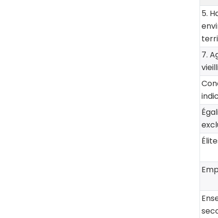
5. H
env
terr
7. A
viei
Cond
indi
Égal
excl
Élit
Emp
Ens
seco