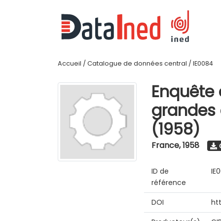
Accueil
/
Catalogue de données central
/
IE0084
Enquête 
grandes é
(1958)
France
,
1958
O
ID de
IE
référence
DOI
ht