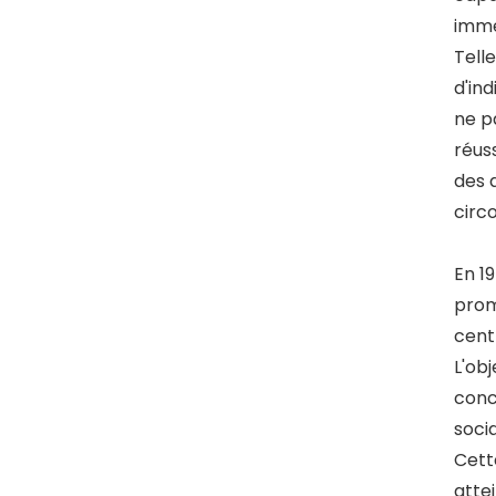
imme
Telle
d'in
ne pa
réuss
des q
circo
En 1
prom
cent
L'obj
conco
socia
Cett
attei