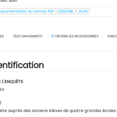
RARD Alain
ocumentation au format PDF
DDI/XML
JSON
ÉES
TÉLÉCHARGEMENTS
OBTENIR LES MICRODONNÉES
PUBLI
entification
E L'ENQUÊTE
84
E
ête auprès des anciens élèves de quatre grandes écoles. 