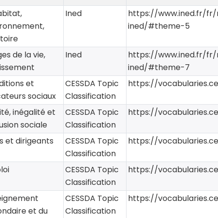
abitat,
Ined
https://www.ined.fr/f
ironnement,
ined/#theme-5
itoire
ges de la vie,
Ined
https://www.ined.fr/f
llissement
ined/#theme-7
itions et
CESSDA Topic
https://vocabularies.c
cateurs sociaux
Classification
ité, inégalité et
CESSDA Topic
https://vocabularies.c
usion sociale
Classification
es et dirigeants
CESSDA Topic
https://vocabularies.c
Classification
loi
CESSDA Topic
https://vocabularies.c
Classification
eignement
CESSDA Topic
https://vocabularies.c
ndaire et du
Classification