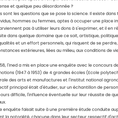
nse et quelque peu désordonnée ?
s sont les questions que se pose la science. Il existe dan
dividus, hommes ou femmes, aptes à occuper une place imp
rviennent pas à utiliser leurs dons à s'exprimer, et il en r
ite dans quelque domaine que ce soit, artistique, politique, 
ualités et un effort personnels, qui risquent de se perdre,
nstances extérieures, liées au milieu, aux conditions de vie
958, l'Ined a mis en place une enquête avec le concours d
otions (1947 à 1953) de 4 grandes écoles (Ecole polytech
rale des arts et manufactures et l'Institut national agron
ectif principal était d'étudier, sur un échantillon de pers
urs difficile, l'influence éventuelle sur leur réussite de qu
ux.
e enquête faisait suite à une première étude conduite aup
nt la notoriété, chacune dans leur secteur respectif d'act