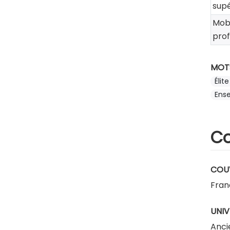
supé
Mobi
prof
MOT
Élite
Ense
Co
COU
Fran
UNIV
Anci