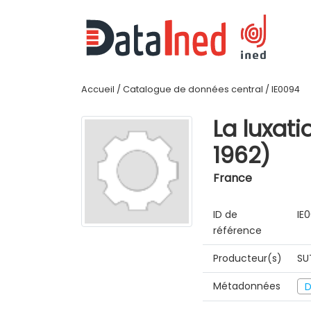
Accueil
/
Catalogue de données central
/
IE0094
La luxat
1962)
France
ID de
IE
référence
Producteur(s)
SU
Métadonnées
D