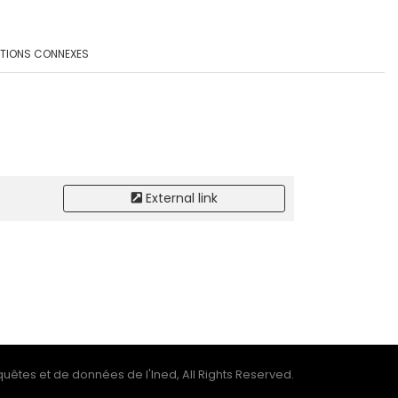
ATIONS CONNEXES
External link
uêtes et de données de l'Ined, All Rights Reserved.