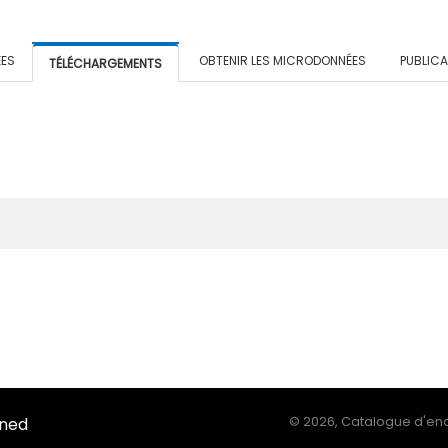
ÉES
OBTENIR LES MICRODONNÉES
PUBLIC
TÉLÉCHARGEMENTS
Ined
©
2026, Catalogue d'enq