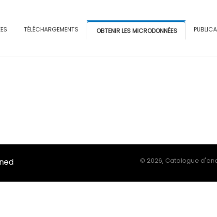
ÉES
TÉLÉCHARGEMENTS
PUBLIC
OBTENIR LES MICRODONNÉES
Ined
©
2026, Catalogue d'enq