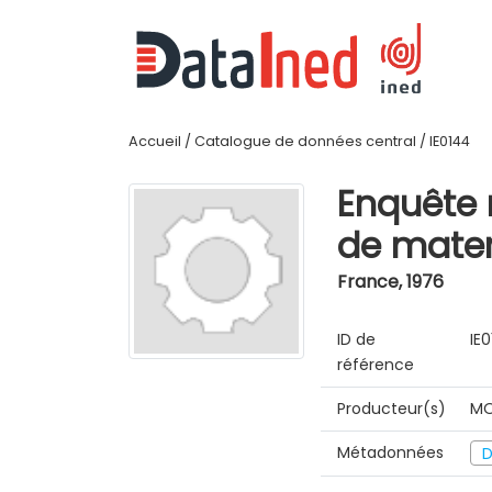
Accueil
/
Catalogue de données central
/
IE0144
Enquête 
de mater
France
,
1976
ID de
IE
référence
Producteur(s)
MO
Métadonnées
D