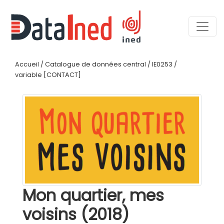
Accueil
/
Catalogue de données central
/
IE0253
/
variable [CONTACT]
Mon quartier, mes
voisins (2018)