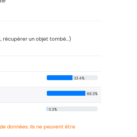
ter
ât, récupérer un objet tombé…)
33.4%
66.3%
0.3%
 de données. Ils ne peuvent être
.