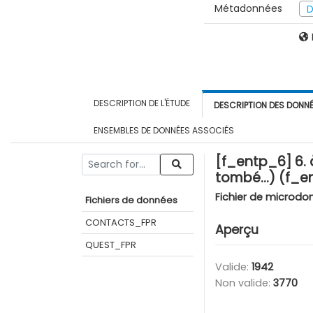
Métadonnées
D
DESCRIPTION DE L'ÉTUDE
DESCRIPTION DES DONN
ENSEMBLES DE DONNÉES ASSOCIÉS
[f_entp_6] 6. 
tombé…) (f_e
Fichier de microdo
Fichiers de données
CONTACTS_FPR
Aperçu
QUEST_FPR
Valide:
1942
Non valide:
3770