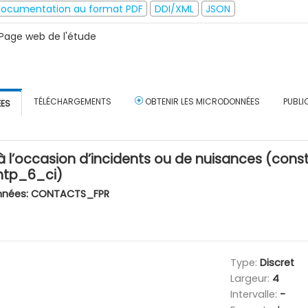
ocumentation au format PDF
DDI/XML
JSON
Page web de l'étude
TÉLÉCHARGEMENTS
OBTENIR LES MICRODONNÉES
PUBLI
ÉES
à l’occasion d’incidents ou de nuisances (cons
ntp_6_ci)
nnées:
CONTACTS_FPR
Type:
Discret
Largeur:
4
Intervalle:
-