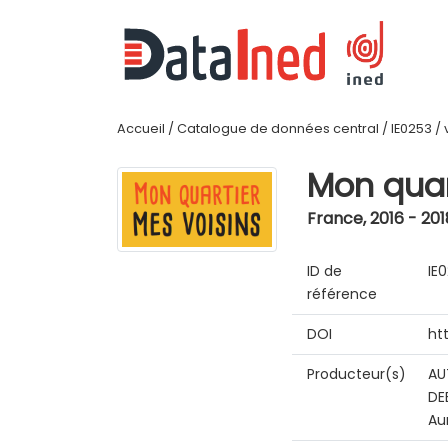
Accueil
/
Catalogue de données central
/
IE0253
/
Mon quar
France
,
2016 - 201
ID de
IE
référence
DOI
ht
Producteur(s)
AU
DE
Au