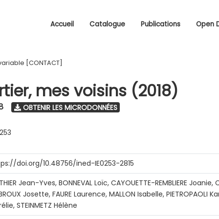
Accueil
Catalogue
Publications
Open 
variable [CONTACT]
tier, mes voisins (2018)
8
OBTENIR LES MICRODONNÉES
0253
tps://doi.org/10.48756/ined-IE0253-2815
THIER Jean-Yves, BONNEVAL Loïc, CAYOUETTE-REMBLIERE Joanie, C
BROUX Josette, FAURE Laurence, MALLON Isabelle, PIETROPAOLI Ka
rélie, STEINMETZ Hélène