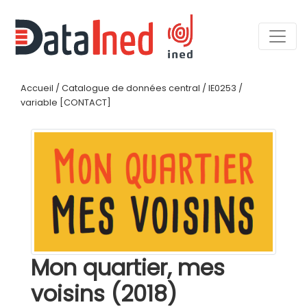
Accueil
/
Catalogue de données central
/
IE0253
/
variable [CONTACT]
Mon quartier, mes
voisins (2018)