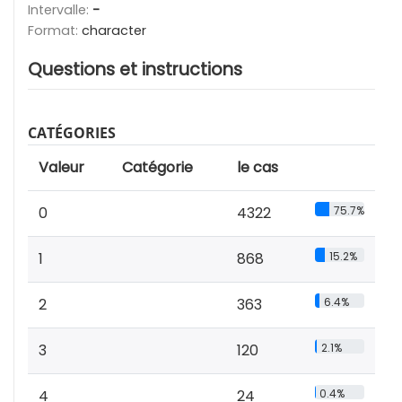
Intervalle:
-
Format:
character
Questions et instructions
CATÉGORIES
Valeur
Catégorie
le cas
0
4322
75.7%
1
868
15.2%
2
363
6.4%
3
120
2.1%
4
24
0.4%