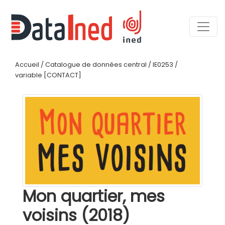
Accueil
/
Catalogue de données central
/
IE0253
/
variable [CONTACT]
Mon quartier, mes
voisins (2018)