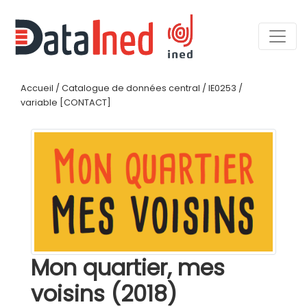
Accueil
/
Catalogue de données central
/
IE0253
/
variable [CONTACT]
Mon quartier, mes
voisins (2018)