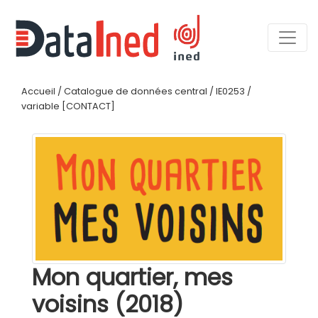
Accueil
/
Catalogue de données central
/
IE0253
/
variable [CONTACT]
Mon quartier, mes
voisins (2018)