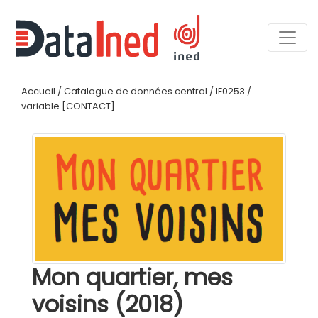
Accueil
/
Catalogue de données central
/
IE0253
/
variable [CONTACT]
Mon quartier, mes
voisins (2018)