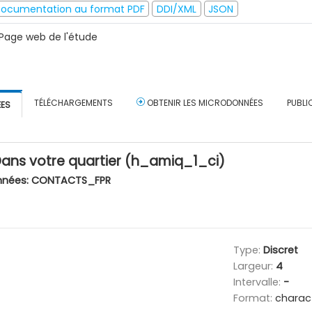
ocumentation au format PDF
DDI/XML
JSON
Page web de l'étude
TÉLÉCHARGEMENTS
OBTENIR LES MICRODONNÉES
PUBLI
ÉES
Dans votre quartier (h_amiq_1_ci)
nnées:
CONTACTS_FPR
Type:
Discret
Largeur:
4
Intervalle:
-
Format:
charac