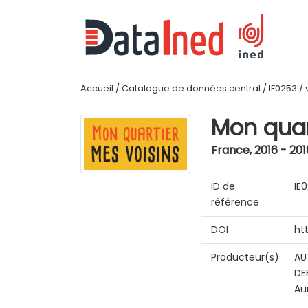
Accueil
/
Catalogue de données central
/
IE0253
/
Mon quar
France
,
2016 - 201
ID de
IE
référence
DOI
ht
Producteur(s)
AU
DE
Au