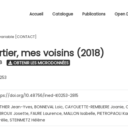
Accueil
Catalogue
Publications
Open 
variable [CONTACT]
tier, mes voisins (2018)
8
OBTENIR LES MICRODONNÉES
0253
tps://doi.org/10.48756/ined-IE0253-2815
THIER Jean-Yves, BONNEVAL Loïc, CAYOUETTE-REMBLIERE Joanie, C
BROUX Josette, FAURE Laurence, MALLON Isabelle, PIETROPAOLI Ka
rélie, STEINMETZ Hélène