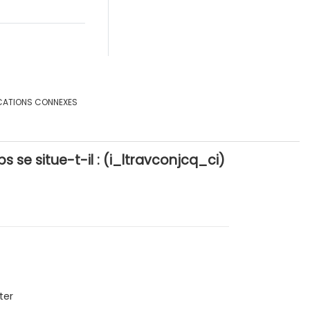
CATIONS CONNEXES
ps se situe-t-il : (i_ltravconjcq_ci)
ter