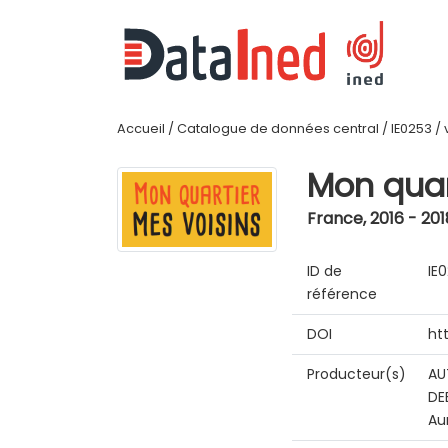
Accueil
/
Catalogue de données central
/
IE0253
/
Mon quar
France
,
2016 - 201
ID de
IE
référence
DOI
ht
Producteur(s)
AU
DE
Au