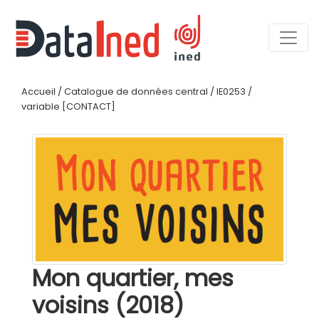
Accueil
/
Catalogue de données central
/
IE0253
/
variable [CONTACT]
Mon quartier, mes
voisins (2018)