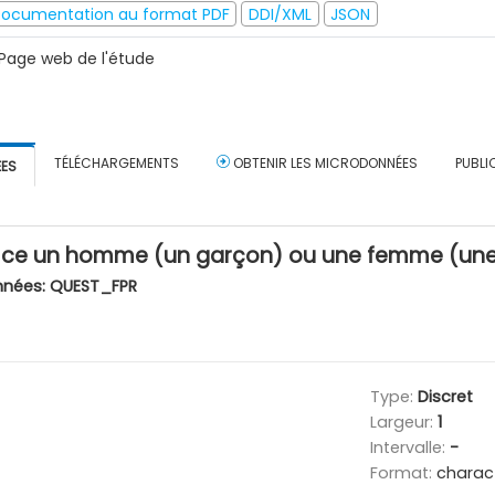
ocumentation au format PDF
DDI/XML
JSON
Page web de l'étude
TÉLÉCHARGEMENTS
OBTENIR LES MICRODONNÉES
PUBLI
ÉES
-ce un homme (un garçon) ou une femme (une f
nnées:
QUEST_FPR
Type:
Discret
Largeur:
1
Intervalle:
-
Format:
charac