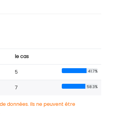
le cas
5
41.7%
7
58.3%
 de données. Ils ne peuvent être
.