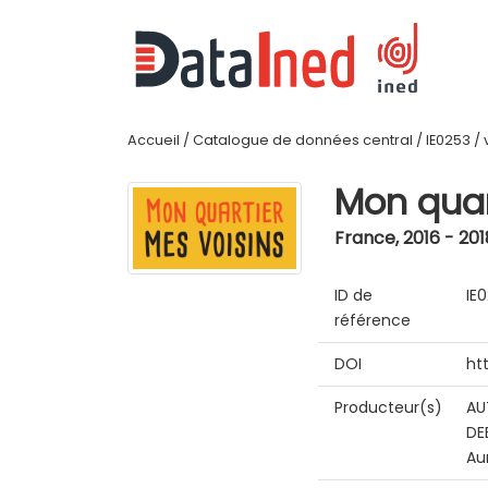
Accueil
/
Catalogue de données central
/
IE0253
/
Mon quar
France
,
2016 - 201
ID de
IE
référence
DOI
ht
Producteur(s)
AU
DE
Au