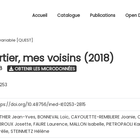
Accueil
Catalogue
Publications
Open 
variable [QUEST]
tier, mes voisins (2018)
8
OBTENIR LES MICRODONNÉES
0253
tps://doi.org/10.48756/ined-IE0253-2815
THIER Jean-Yves, BONNEVAL Loïc, CAYOUETTE-REMBLIERE Joanie, C
BROUX Josette, FAURE Laurence, MALLON Isabelle, PIETROPAOLI Ka
rélie, STEINMETZ Hélène