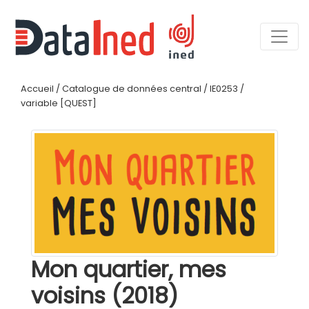
Accueil
/
Catalogue de données central
/
IE0253
/
variable [QUEST]
Mon quartier, mes
voisins (2018)