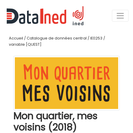
Accueil
/
Catalogue de données central
/
IE0253
/
variable [QUEST]
Mon quartier, mes
voisins (2018)