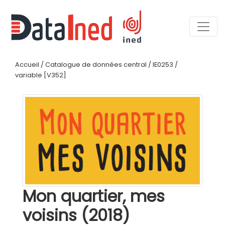
Accueil
/
Catalogue de données central
/
IE0253
/
variable [V352]
Mon quartier, mes
voisins (2018)