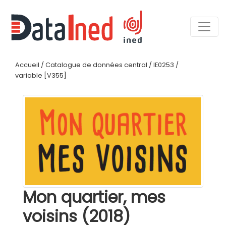
Accueil
/
Catalogue de données central
/
IE0253
/
variable [V355]
Mon quartier, mes
voisins (2018)