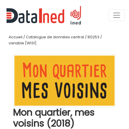
Accueil
/
Catalogue de données central
/
IE0253
/
variable [W131]
Mon quartier, mes
voisins (2018)